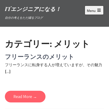
Skip
ITエンジニアになる！
to
Menu
content
Open
自分の考えをただ綴るブログ
main
menu
カテゴリー:
メリット
フリーランスのメリット
フリーランスに転身する人が増えていますが、その魅力
[…]
Read More →